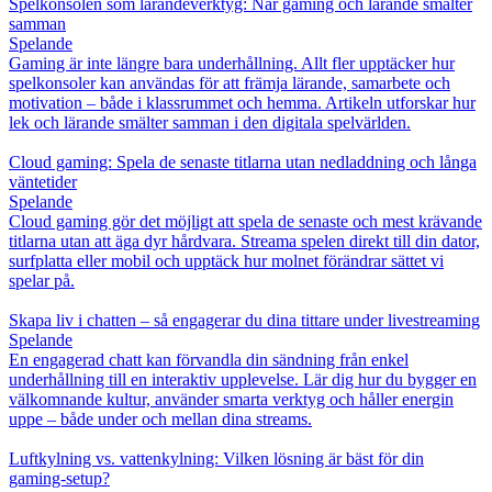
Spelkonsolen som lärandeverktyg: När gaming och lärande smälter
samman
Spelande
Gaming är inte längre bara underhållning. Allt fler upptäcker hur
spelkonsoler kan användas för att främja lärande, samarbete och
motivation – både i klassrummet och hemma. Artikeln utforskar hur
lek och lärande smälter samman i den digitala spelvärlden.
Cloud gaming: Spela de senaste titlarna utan nedladdning och långa
väntetider
Spelande
Cloud gaming gör det möjligt att spela de senaste och mest krävande
titlarna utan att äga dyr hårdvara. Streama spelen direkt till din dator,
surfplatta eller mobil och upptäck hur molnet förändrar sättet vi
spelar på.
Skapa liv i chatten – så engagerar du dina tittare under livestreaming
Spelande
En engagerad chatt kan förvandla din sändning från enkel
underhållning till en interaktiv upplevelse. Lär dig hur du bygger en
välkomnande kultur, använder smarta verktyg och håller energin
uppe – både under och mellan dina streams.
Luftkylning vs. vattenkylning: Vilken lösning är bäst för din
gaming‑setup?