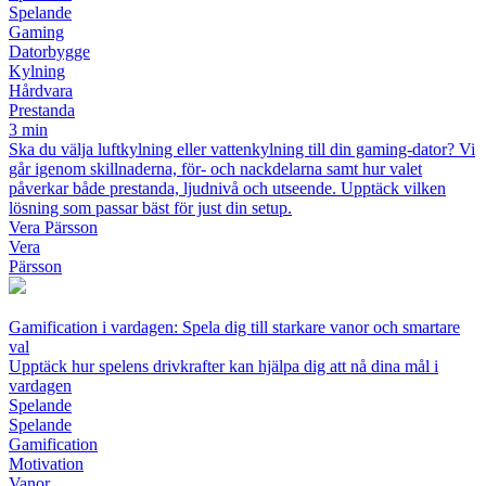
Spelande
Gaming
Datorbygge
Kylning
Hårdvara
Prestanda
3 min
Ska du välja luftkylning eller vattenkylning till din gaming‑dator? Vi
går igenom skillnaderna, för‑ och nackdelarna samt hur valet
påverkar både prestanda, ljudnivå och utseende. Upptäck vilken
lösning som passar bäst för just din setup.
Vera Pärsson
Vera
Pärsson
Gamification i vardagen: Spela dig till starkare vanor och smartare
val
Upptäck hur spelens drivkrafter kan hjälpa dig att nå dina mål i
vardagen
Spelande
Spelande
Gamification
Motivation
Vanor