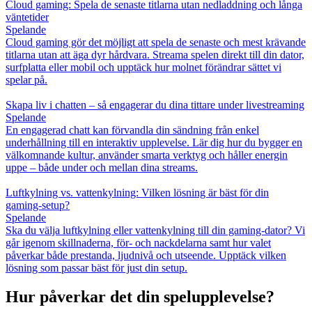
Cloud gaming: Spela de senaste titlarna utan nedladdning och långa
väntetider
Spelande
Cloud gaming gör det möjligt att spela de senaste och mest krävande
titlarna utan att äga dyr hårdvara. Streama spelen direkt till din dator,
surfplatta eller mobil och upptäck hur molnet förändrar sättet vi
spelar på.
Skapa liv i chatten – så engagerar du dina tittare under livestreaming
Spelande
En engagerad chatt kan förvandla din sändning från enkel
underhållning till en interaktiv upplevelse. Lär dig hur du bygger en
välkomnande kultur, använder smarta verktyg och håller energin
uppe – både under och mellan dina streams.
Luftkylning vs. vattenkylning: Vilken lösning är bäst för din
gaming‑setup?
Spelande
Ska du välja luftkylning eller vattenkylning till din gaming‑dator? Vi
går igenom skillnaderna, för‑ och nackdelarna samt hur valet
påverkar både prestanda, ljudnivå och utseende. Upptäck vilken
lösning som passar bäst för just din setup.
Hur påverkar det din spelupplevelse?