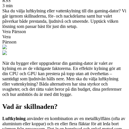
RSS
3 min
Ska du välja luftkylning eller vattenkylning till din gaming‑dator? Vi
går igenom skillnaderna, för‑ och nackdelarna samt hur valet
påverkar både prestanda, ljudnivå och utseende. Upptäck vilken
lösning som passar bäst för just din setup.
Vera Pärsson
Vera
Pärsson
När du bygger eller uppgraderar din gaming‑dator är valet av
kylning en av de viktigaste faktorerna. En effektiv kylning gör att
din CPU och GPU kan prestera på topp utan att överhettas –
samtidigt som ljudnivån hålls nere. Men ska du välja luftkylning
eller vattenkylning? Båda alternativen har sina styrkor och
svagheter, och det rätta valet beror på din budget, dina preferenser
och hur ambitiös du är med ditt bygge.
Vad är skillnaden?
Luftkylning
använder en kombination av en metallkylfläns (ofta av
aluminium eller koppar) och en eller flera fläktar för att leda bort
värmen från processorn. Det är en beprövad och enkel metod som