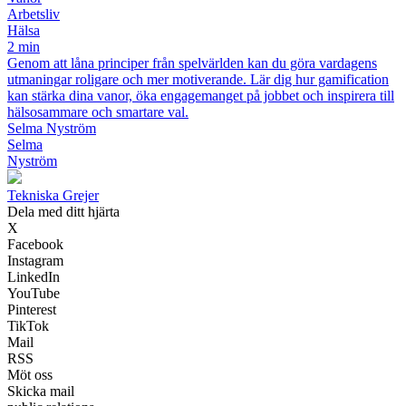
Arbetsliv
Hälsa
2 min
Genom att låna principer från spelvärlden kan du göra vardagens
utmaningar roligare och mer motiverande. Lär dig hur gamification
kan stärka dina vanor, öka engagemanget på jobbet och inspirera till
hälsosammare och smartare val.
Selma Nyström
Selma
Nyström
Tekniska Grejer
Dela med ditt hjärta
X
Facebook
Instagram
LinkedIn
YouTube
Pinterest
TikTok
Mail
RSS
Möt oss
Skicka mail