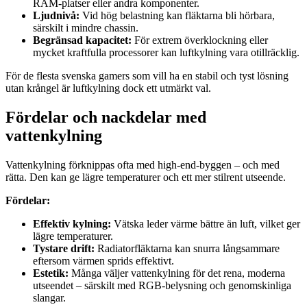
RAM‑platser eller andra komponenter.
Ljudnivå:
Vid hög belastning kan fläktarna bli hörbara,
särskilt i mindre chassin.
Begränsad kapacitet:
För extrem överklockning eller
mycket kraftfulla processorer kan luftkylning vara otillräcklig.
För de flesta svenska gamers som vill ha en stabil och tyst lösning
utan krångel är luftkylning dock ett utmärkt val.
Fördelar och nackdelar med
vattenkylning
Vattenkylning förknippas ofta med high‑end‑byggen – och med
rätta. Den kan ge lägre temperaturer och ett mer stilrent utseende.
Fördelar:
Effektiv kylning:
Vätska leder värme bättre än luft, vilket ger
lägre temperaturer.
Tystare drift:
Radiatorfläktarna kan snurra långsammare
eftersom värmen sprids effektivt.
Estetik:
Många väljer vattenkylning för det rena, moderna
utseendet – särskilt med RGB‑belysning och genomskinliga
slangar.