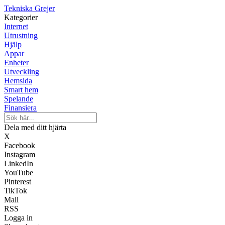
Tekniska Grejer
Kategorier
Internet
Utrustning
Hjälp
Appar
Enheter
Utveckling
Hemsida
Smart hem
Spelande
Finansiera
Dela med ditt hjärta
X
Facebook
Instagram
LinkedIn
YouTube
Pinterest
TikTok
Mail
RSS
Logga in