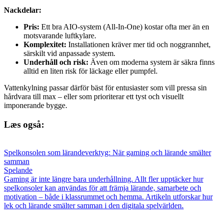
Nackdelar:
Pris:
Ett bra AIO‑system (All‑In‑One) kostar ofta mer än en
motsvarande luftkylare.
Komplexitet:
Installationen kräver mer tid och noggrannhet,
särskilt vid anpassade system.
Underhåll och risk:
Även om moderna system är säkra finns
alltid en liten risk för läckage eller pumpfel.
Vattenkylning passar därför bäst för entusiaster som vill pressa sin
hårdvara till max – eller som prioriterar ett tyst och visuellt
imponerande bygge.
Læs også:
Spelkonsolen som lärandeverktyg: När gaming och lärande smälter
samman
Spelande
Gaming är inte längre bara underhållning. Allt fler upptäcker hur
spelkonsoler kan användas för att främja lärande, samarbete och
motivation – både i klassrummet och hemma. Artikeln utforskar hur
lek och lärande smälter samman i den digitala spelvärlden.