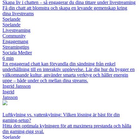
Skapa liv i chatten – så engagerar du dina tittare under livestreaming
Få din chatt att blomstra och skapa en levande gemenskap kring
dina livestreams
Spelande
Spelande
Livestreaming
Community
Engagemang
Streamingtips
Sociala Medier
6 min
En engagerad chatt kan förvandla din sändning från enkel
underhållning till en interaktiv upplevelse. Lär dig hur du bygger en
välkomnande kultur, använder smarta verktyg och håller energin
uppe – både under och mellan dina streams.
Ingrid Jansson
Ingrid
Jansson
Luftkylning vs. vattenkylning: Vilken lösning är bäst för din
gaming‑setup?
Hitta den optimala kylningen för att maximera prestanda och hålla
din gaming‑rigg sval.
Spelande