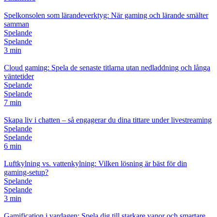
Spelkonsolen som lärandeverktyg: När gaming och lärande smälter
samman
Spelande
Spelande
3 min
Cloud gaming: Spela de senaste titlarna utan nedladdning och långa
väntetider
Spelande
Spelande
7 min
Skapa liv i chatten – så engagerar du dina tittare under livestreaming
Spelande
Spelande
6 min
Luftkylning vs. vattenkylning: Vilken lösning är bäst för din
gaming‑setup?
Spelande
Spelande
3 min
Gamification i vardagen: Spela dig till starkare vanor och smartare