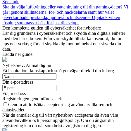
Spelande
Ska du välja luftkylning eller vattenkylning till din gaming‑dator? Vi
går igenom skillnaderna, för‑ och nackdelarna samt hur valet
påverkar både prestanda, ljudnivå och utseende. Upptäck vilken
lösning som passar bäst för just din setup.
Den kompletta guiden till cybersäkerhet för nybörjare
Lär dig grunderna i cybersäkerhet och skydda dina digitala enheter
med den här e-boken. Från virusskydd till starka lösenord, du får
tips och verktyg för att skydda dig mot onlinehot och skydda din
data.
Ladda ner guide
Nyhetsbrev: Anmäl dig nu
Få inspiration, kunskap och små genvägar direkt i din inkorg.
Din e-postadress
Följ med oss
Registreringen genomförd - tack
Genom att fortsätta accepterar jag användarvillkoren och
dataskyddet.
När du anmäler dig till vårt nyhetsbrev accepterar du även våra
användarvillkor och personuppgiftspolicy. Om du ångrar din
registrering kan du när som helst avregistrera dig igen.