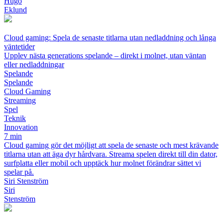
Hugo
Eklund
Cloud gaming: Spela de senaste titlarna utan nedladdning och långa
väntetider
Upplev nästa generations spelande – direkt i molnet, utan väntan
eller nedladdningar
Spelande
Spelande
Cloud Gaming
Streaming
Spel
Teknik
Innovation
7 min
Cloud gaming gör det möjligt att spela de senaste och mest krävande
titlarna utan att äga dyr hårdvara. Streama spelen direkt till din dator,
surfplatta eller mobil och upptäck hur molnet förändrar sättet vi
spelar på.
Siri Stenström
Siri
Stenström