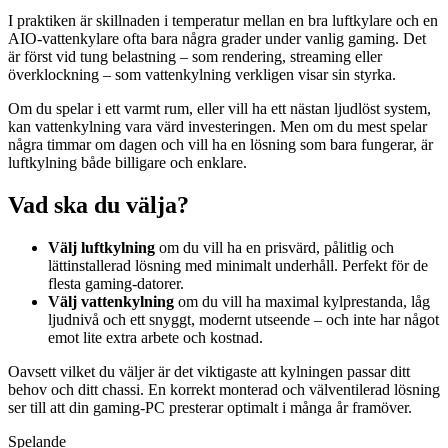
I praktiken är skillnaden i temperatur mellan en bra luftkylare och en
AIO‑vattenkylare ofta bara några grader under vanlig gaming. Det
är först vid tung belastning – som rendering, streaming eller
överklockning – som vattenkylning verkligen visar sin styrka.
Om du spelar i ett varmt rum, eller vill ha ett nästan ljudlöst system,
kan vattenkylning vara värd investeringen. Men om du mest spelar
några timmar om dagen och vill ha en lösning som bara fungerar, är
luftkylning både billigare och enklare.
Vad ska du välja?
Välj luftkylning
om du vill ha en prisvärd, pålitlig och
lättinstallerad lösning med minimalt underhåll. Perfekt för de
flesta gaming‑datorer.
Välj vattenkylning
om du vill ha maximal kylprestanda, låg
ljudnivå och ett snyggt, modernt utseende – och inte har något
emot lite extra arbete och kostnad.
Oavsett vilket du väljer är det viktigaste att kylningen passar ditt
behov och ditt chassi. En korrekt monterad och välventilerad lösning
ser till att din gaming‑PC presterar optimalt i många år framöver.
Spelande