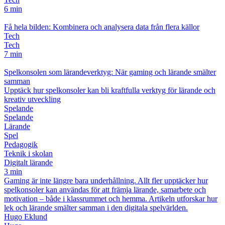
6 min
Få hela bilden: Kombinera och analysera data från flera källor
Tech
Tech
7 min
Spelkonsolen som lärandeverktyg: När gaming och lärande smälter
samman
Upptäck hur spelkonsoler kan bli kraftfulla verktyg för lärande och
kreativ utveckling
Spelande
Spelande
Lärande
Spel
Pedagogik
Teknik i skolan
Digitalt lärande
3 min
Gaming är inte längre bara underhållning. Allt fler upptäcker hur
spelkonsoler kan användas för att främja lärande, samarbete och
motivation – både i klassrummet och hemma. Artikeln utforskar hur
lek och lärande smälter samman i den digitala spelvärlden.
Hugo Eklund