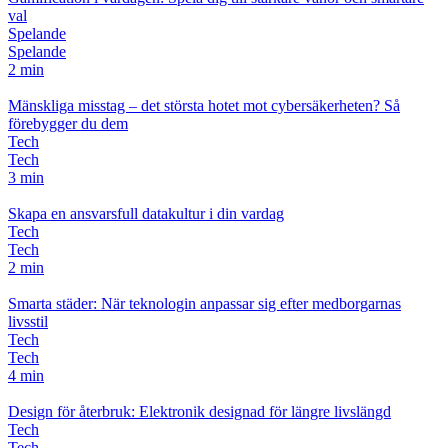
val
Spelande
Spelande
2 min
Mänskliga misstag – det största hotet mot cybersäkerheten? Så
förebygger du dem
Tech
Tech
3 min
Skapa en ansvarsfull datakultur i din vardag
Tech
Tech
2 min
Smarta städer: När teknologin anpassar sig efter medborgarnas
livsstil
Tech
Tech
4 min
Design för återbruk: Elektronik designad för längre livslängd
Tech
Tech